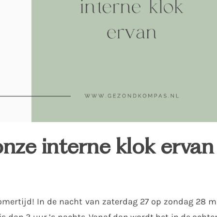
onze interne klok ervan
omertijd! In de nacht van zaterdag 27 op zondag 28 m
 is dan 3 uur ’s nachts. Vanaf dan wordt het in de ocht