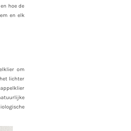
 en hoe de
eem en elk
elklier om
et lichter
nappelklier
atuurlijke
iologische