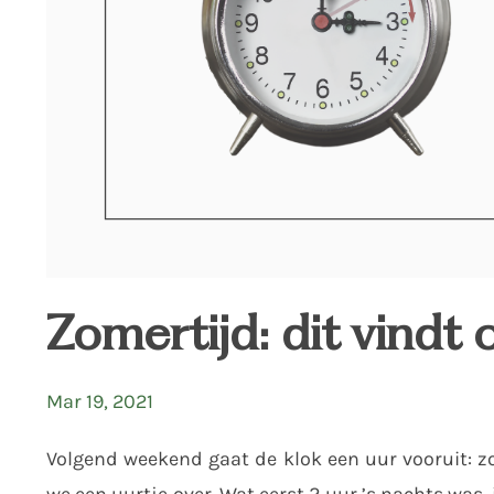
Zomertijd: dit vindt 
Mar 19, 2021
Volgend weekend gaat de klok een uur vooruit: z
we een uurtje over. Wat eerst 2 uur ’s nachts was,