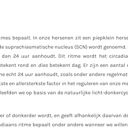
ritmes bepaalt. In onze hersenen zit een piepklein her
de suprachiasmatische nucleus (SCN) wordt genoemd. D
r dan 24 uur aanhoudt. Dit ritme wordt het circadi
tekent rond en
dies
betekent dag. Er zijn een aantal 
e echt 24 uur aanhoudt, zoals onder andere regelmati
te en allersterkste factor in het reguleren van onze m
 leefden we op basis van de natuurlijke licht-donkercy
r of donkerder wordt, en geeft afhankelijk daarvan de
cadiaans ritme bepaalt onder andere wanneer we willen