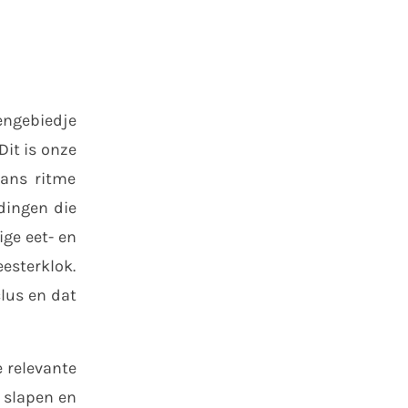
sengebiedje
it is onze
aans ritme
dingen die
ge eet- en
eesterklok.
clus en dat
 relevante
 slapen en