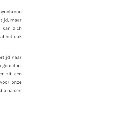
asynchroon
 tijd, maar
N kan zich
al het ook
rtijd naar
 genieten.
er zit een
 voor onze
 die na een