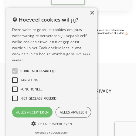
×
🍪 Hoeveel cookies wil jij?
Deze website gebruikt cookies om jouw
webervaring te verbeteren. Jij bepaalt zelf
welke cookies er wel en niet geplaatst
worden. In het Cookiebeleid lees je wat
cookies zijn en hoe ze worden gebruikt.
Lees
verder
STRIKT NOODZAKELIJK
© 2026 Gezond Kompas
TARGETING
FUNCTIONEEL
ALGEMENE VOORWAARDEN
PRIVACY
NIET-GECLASSIFICEERD
NIEUWSBRIEF
CONTACT
ALLES ACCEPTEREN
ALLES AFWIJZEN
DETAILS WEERGEVEN
Powered by Kajabi
POWERED BY COOKIESCRIPT